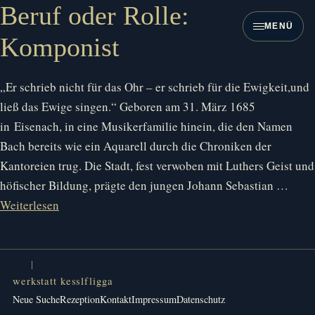
Zum
Beruf oder Rolle:
Inhalt
MENÜ
Komponist
springen
„Er schrieb nicht für das Ohr – er schrieb für die Ewigkeit,und
ließ das Ewige singen.“ Geboren am 31. März 1685
in Eisenach, in eine Musikerfamilie hinein, die den Namen
Bach bereits wie ein Aquarell durch die Chroniken der
Kantoreien trug. Die Stadt, fest verwoben mit Luthers Geist und
höfischer Bildung, prägte den jungen Johann Sebastian …
Weiterlesen
werkstatt kesslfligga
Neue Suche
Rezeption
Kontakt
Impressum
Datenschutz