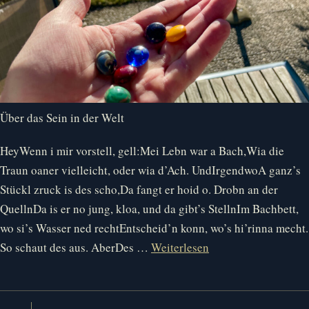
Über das Sein in der Welt
HeyWenn i mir vorstell, gell:Mei Lebn war a Bach,Wia die
Traun oaner vielleicht, oder wia d’Ach. UndIrgendwoA ganz’s
Stückl zruck is des scho,Da fangt er hoid o. Drobn an der
QuellnDa is er no jung, kloa, und da gibt’s StellnIm Bachbett,
wo si’s Wasser ned rechtEntscheid’n konn, wo’s hi’rinna mecht.
So schaut des aus. AberDes …
Weiterlesen