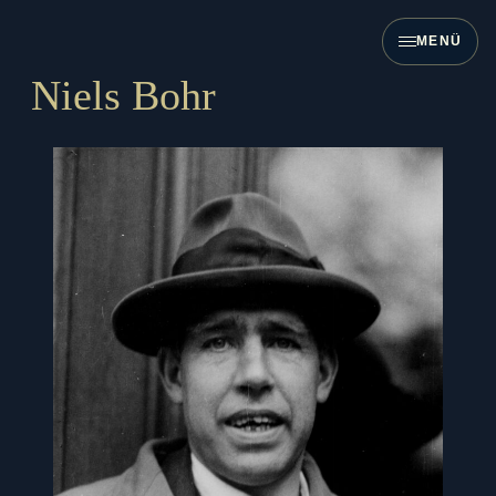
Zum
Inhalt
MENÜ
springen
Niels Bohr