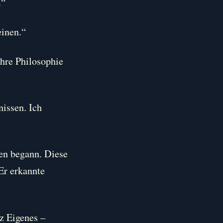
.“
einen.“
Ihre Philosophie
nissen. Ich
ten begann. Diese
 Er erkannte
z Eigenes –