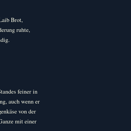
Laib Brot,
derung ruhte,
dig.
tandes feiner in
ung, auch wenn er
genkäse von der
Ganze mit einer