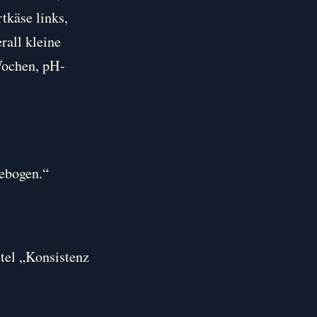
tkäse links,
rall kleine
 Wochen, pH-
gebogen.“
itel „Konsistenz