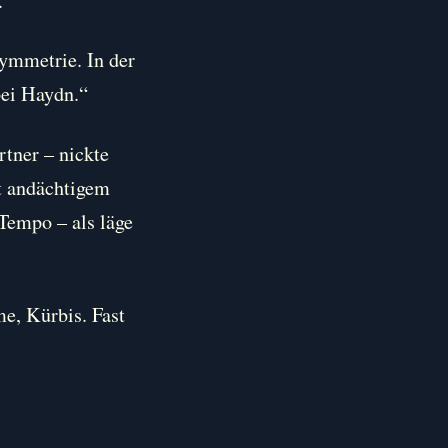
.
Symmetrie. In der
bei Haydn.“
rtner – nickte
t andächtigem
 Tempo – als läge
me, Kürbis. Fast