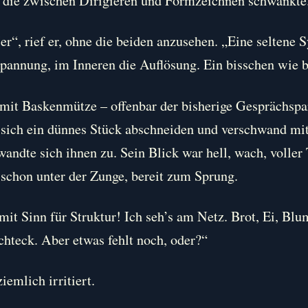
, die zwischen Dirigieren und Formzeichnen schwankte
7er“, rief er, ohne die beiden anzusehen. „Eine seltene 
Spannung, im Inneren die Auflösung. Ein bisschen wie 
 mit Baskenmütze – offenbar der bisherige Gesprächspa
ß sich ein dünnes Stück abschneiden und verschwand mi
wandte sich ihnen zu. Sein Blick war hell, wach, voller
 schon unter der Zunge, bereit zum Sprung.
it Sinn für Struktur! Ich seh’s am Netz. Brot, Ei, Blu
hteck. Aber etwas fehlt noch, oder?“
iemlich irritiert.