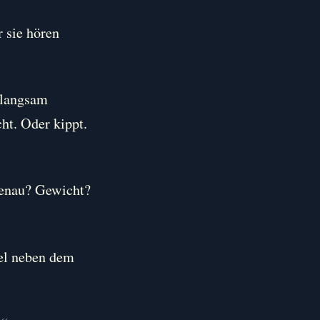
r sie hören
 langsam
cht. Oder kippt.
genau? Gewicht?
fel neben dem