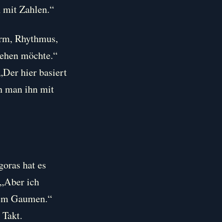
n mit Zahlen.“
Form, Rhythmus,
stehen möchte.“
„Der hier basiert
n man ihn mit
goras hat es
 „Aber ich
 dem Gaumen.“
 Takt.