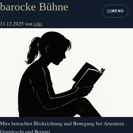
Zum
barocke Bühne
Inhalt
MENÜ
springen
11.12.2025
von
joki
Mira betrachtet Blickrichtung und Bewegung bei Artemisia
Gentileschi und Bernini.