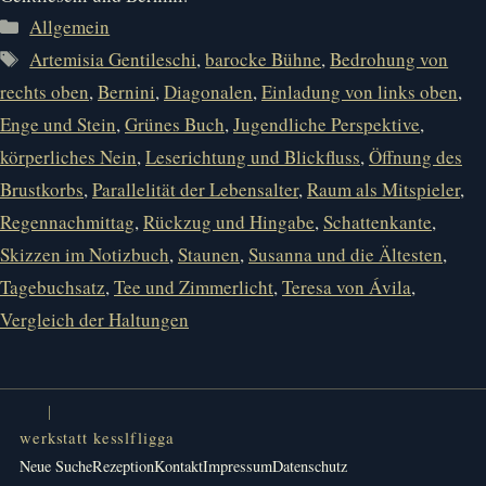
Kategorien
Allgemein
Schlagwörter
Artemisia Gentileschi
,
barocke Bühne
,
Bedrohung von
rechts oben
,
Bernini
,
Diagonalen
,
Einladung von links oben
,
Enge und Stein
,
Grünes Buch
,
Jugendliche Perspektive
,
körperliches Nein
,
Leserichtung und Blickfluss
,
Öffnung des
Brustkorbs
,
Parallelität der Lebensalter
,
Raum als Mitspieler
,
Regennachmittag
,
Rückzug und Hingabe
,
Schattenkante
,
Skizzen im Notizbuch
,
Staunen
,
Susanna und die Ältesten
,
Tagebuchsatz
,
Tee und Zimmerlicht
,
Teresa von Ávila
,
Vergleich der Haltungen
werkstatt kesslfligga
Neue Suche
Rezeption
Kontakt
Impressum
Datenschutz